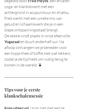
begeleid door 
Fred Pleyte
, een ervaren 
yoga- en klankdocent met een 
achtergrond in acupunctuur en shiatsu. 
Fred werkt met een unieke mix van 
geluid en lichaamswerk die je in een 
diepe ontspanningsstaat brengt.
De sessie vindt plaats in onze sfeervolle 
Yogazaal
 en duurt anderhalf uur. Na 
afloop ontvangen we je beneden voor 
een kopje thee of koffie met wat lekkers, 
zodat je de tijd hebt om rustig terug te 
komen in de wereld. 🍵
Tips voor je eerste 
klankschalensessie
Kom uitgerust
 | kom niet met een te 