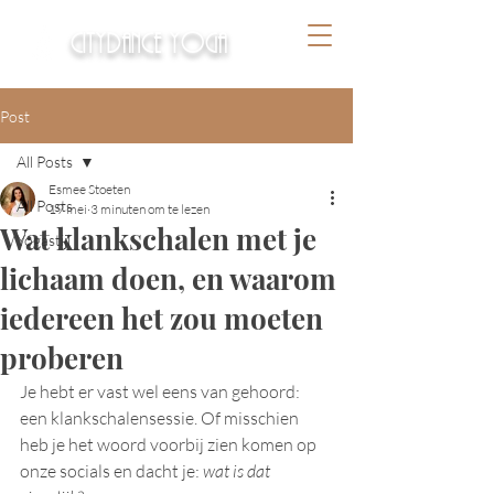
citydance yoga
Post
All Posts
Esmee Stoeten
All Posts
19 mei
3 minuten om te lezen
Wat klankschalen met je
Yogastijl
lichaam doen, en waarom
iedereen het zou moeten
proberen
Je hebt er vast wel eens van gehoord: 
een klankschalensessie. Of misschien 
heb je het woord voorbij zien komen op 
onze socials en dacht je: 
wat is dat 