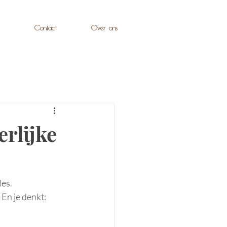
Contact
Over ons
erlijke
es. 
 En je denkt: 