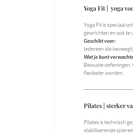
Yoga Fit |  yoga vo
Yoga Fit is speciaal o
gewrichten en ook te 
Geschikt voor:
Iedereen die beweeglijk
Wat je kunt verwacht
Bewuste oefeningen. Ge
flexibeler worden.
Pilates | sterker 
Pilates is technisch g
stabiliserende spiere