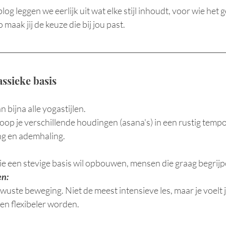
og leggen we eerlijk uit wat elke stijl inhoudt, voor wie het g
maak jij de keuze die bij jou past.
assieke basis
bijna alle yogastijlen. 
oop je verschillende houdingen (asana's) in een rustig tempo
ing en ademhaling.
ie een stevige basis wil opbouwen, mensen die graag begrijp
en:
wuste beweging. Niet de meest intensieve les, maar je voelt j
 en flexibeler worden.