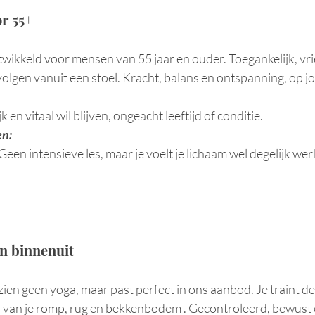
or 55+
ntwikkeld voor mensen van 55 jaar en ouder. Toegankelijk, vri
volgen vanuit een stoel. Kracht, balans en ontspanning, op 
 en vitaal wil blijven, ongeacht leeftijd of conditie.
en:
en intensieve les, maar je voelt je lichaam wel degelijk werk
van binnenuit
ezien geen yoga, maar past perfect in ons aanbod. Je traint de
n van je romp, rug en bekkenbodem . Gecontroleerd, bewust e