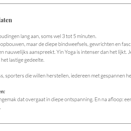
laten
oudingen lang aan, soms wel 3 tot 5 minuten. 
t opbouwen, maar de diepe bindweefsels, gewrichten en fasci
en nauwelijks aanspreekt. Yin Yoga is intenser dan het lijkt. Je
 het lastige gedeelte.
s, sporters die willen herstellen, iedereen met gespannen h
en:
ongemak dat overgaat in diepe ontspanning. En na afloop: een
.