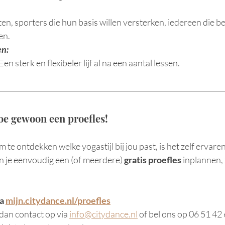
n, sporters die hun basis willen versterken, iedereen die b
en.
en:
 sterk en flexibeler lijf al na een aantal lessen.
oe gewoon een proefles!
 te ontdekken welke yogastijl bij jou past, is het zelf ervaren
n je eenvoudig een (of meerdere) 
gratis proefles
 inplannen,
a 
mijn.citydance.nl/proefles
an contact op via 
info@citydance.nl
 of bel ons op 06 51 42 