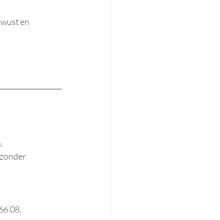
ewust en 
. 
 zonder 
66 08. 