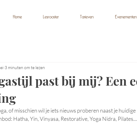
Home
Lesrooster
Tarieven
Evenementen
ei
3 minuten om te lezen
astijl past bij mij? Een e
ing
a, of misschien wil je iets nieuws proberen naast je huidige l
nbod: Hatha, Yin, Vinyasa, Restorative, Yoga Nidra, Pilates...