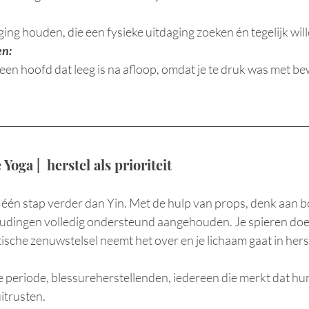
ng houden, die een fysieke uitdaging zoeken én tegelijk wi
en:
een hoofd dat leeg is na afloop, omdat je te druk was met b
Yoga |  herstel als prioriteit
 één stap verder dan Yin. Met de hulp van props, denk aan bo
udingen volledig ondersteund aangehouden. Je spieren doe
sche zenuwstelsel neemt het over en je lichaam gaat in hers
periode, blessureherstellenden, iedereen die merkt dat hun 
uitrusten.