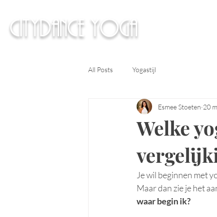
citydance yoga
All Posts
Yogastijl
Esmee Stoeten
20 m
Welke yog
vergelijk
Je wil beginnen met yog
Maar dan zie je het aa
waar begin ik?