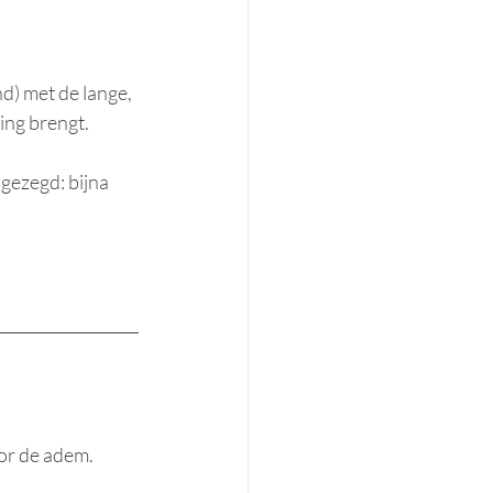
) met de lange, 
ing brengt.
gezegd: bijna 
or de adem. 