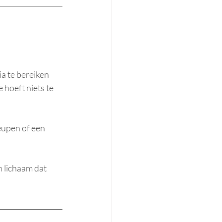
a te bereiken 
 hoeft niets te 
eupen of een 
 lichaam dat 