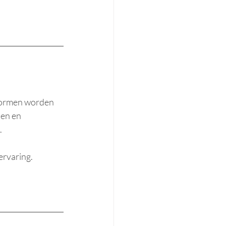
avormen worden 
en en 
.
ervaring.