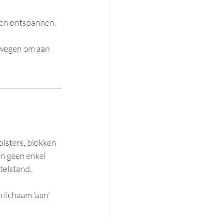
llen ontspannen.
ewegen om aan 
lsters, blokken 
n geen enkel 
telstand.
lichaam 'aan' 