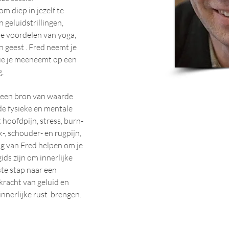
m diep in jezelf te 
geluidstrillingen, 
e voordelen van yoga, 
 geest . Fred neemt je 
ie je meeneemt op een 
. 
k een bron van waarde 
e fysieke en mentale 
hoofdpijn, stress, burn-
, schouder- en rugpijn, 
ng van Fred helpen om je 
ids zijn om innerlijke 
ste stap naar een 
 kracht van geluid en 
nnerlijke rust  brengen.