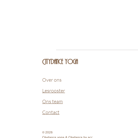
Citydance yoga
Over ons
Lesrooster
Ons team
Contact
© 2026
Citydance yoga & Citydance by acc